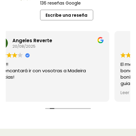
136 reseñas Google
Escribe una reseña
m.pilar subirats
28/07/2025
El meu primer viatge amb elles, La Provença
bona organització, bon Hotel, bon taxista i
boníssimes companyes i Alba una excel·lent
guia i cuidadora de totes, espero poder tornar
a repetir, vos animo a viatjar en Dones i
Leer más
viatgers!!!