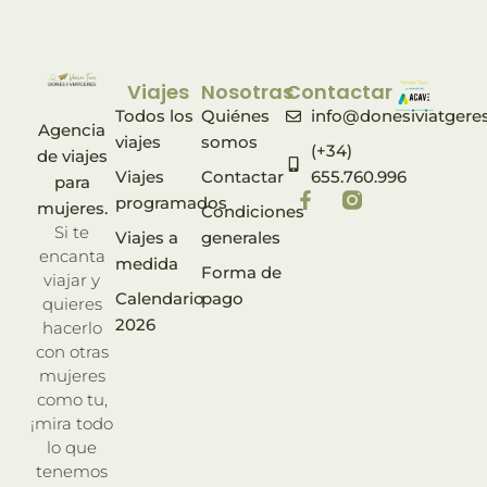
Viajes
Nosotras
Contactar
Todos los
Quiénes
info@donesiviatgere
Agencia
viajes
somos
(+34)
de viajes
Viajes
Contactar
655.760.996
para
programados
mujeres.
Condiciones
Si te
Viajes a
generales
encanta
medida
Forma de
viajar y
Calendario
pago
quieres
2026
hacerlo
con otras
mujeres
como tu,
¡mira todo
lo que
tenemos