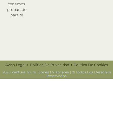
tenemos
preparado
para ti!
Aviso Legal
Política De Privacidad
Política De Cookies
2025 Ventura Tours, Dones I Viatgeres | © Todos Los Derechos
Reservados