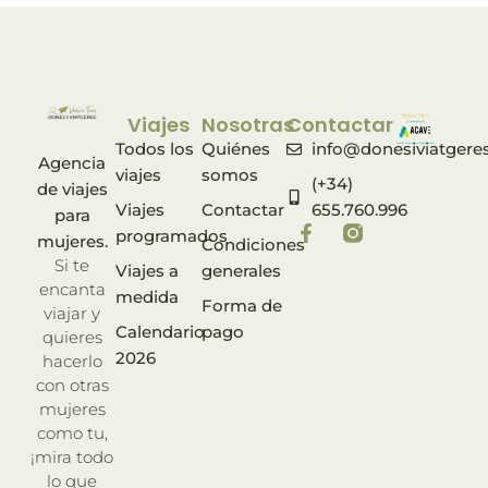
Viajes
Nosotras
Contactar
Todos los
Quiénes
info@donesiviatgere
Agencia
viajes
somos
(+34)
de viajes
Viajes
Contactar
655.760.996
para
programados
mujeres.
Condiciones
Si te
Viajes a
generales
encanta
medida
Forma de
viajar y
Calendario
pago
quieres
2026
hacerlo
con otras
mujeres
como tu,
¡mira todo
lo que