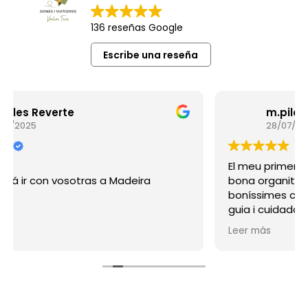
136 reseñas Google
Escribe una reseña
m.pilar subirats
28/07/2025
El meu primer viatge amb elles, La Provença
bona organització, bon Hotel, bon taxista i
boníssimes companyes i Alba una excel·lent
guia i cuidadora de totes, espero poder tornar
a repetir, vos animo a viatjar en Dones i
Leer más
viatgers!!!