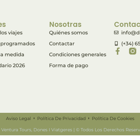
es
Nosotras
Contac
los viajes
Quiénes somos
info@d
s programados
Contactar
(+34) 6
s a medida
Condiciones generales
dario 2026
Forma de pago
Aviso Legal
Política De Privacidad
Política De Cookies
 Ventura Tours, Dones I Viatgeres | © Todos Los Derechos Reser