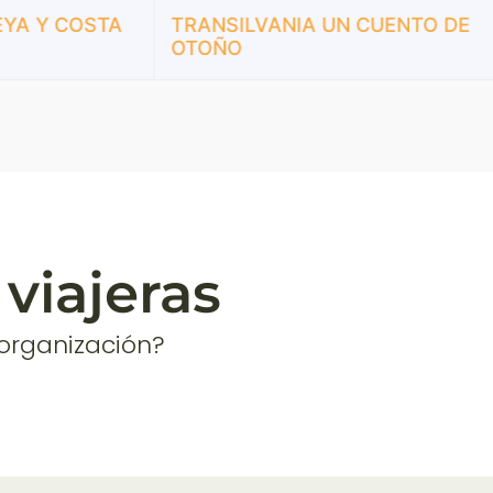
Y COSTA
TRANSILVANIA UN CUENTO DE
M
OTOÑO
A
E
viajeras
 organización?