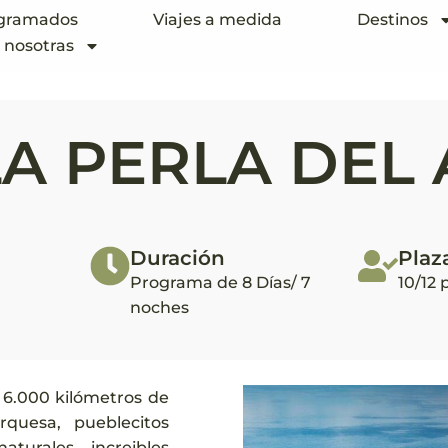
ogramados
Viajes a medida
Destinos
 nosotras
LA PERLA DEL
Duración
Plaz
Programa de 8 Días/ 7
10/12
noches
i 6.000 kilómetros de
quesa, pueblecitos
turales, increibles