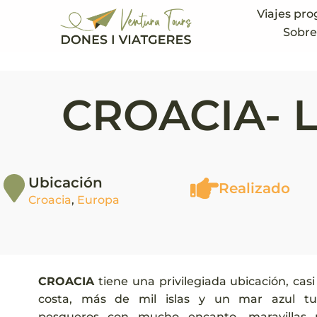
Viajes pr
Sobre
CROACIA- 
Ubicación
Realizado
Croacia
,
Europa
CROACIA
tiene una privilegiada ubicación, cas
costa, más de mil islas y un mar azul tur
pesqueros con mucho encanto, maravillas na