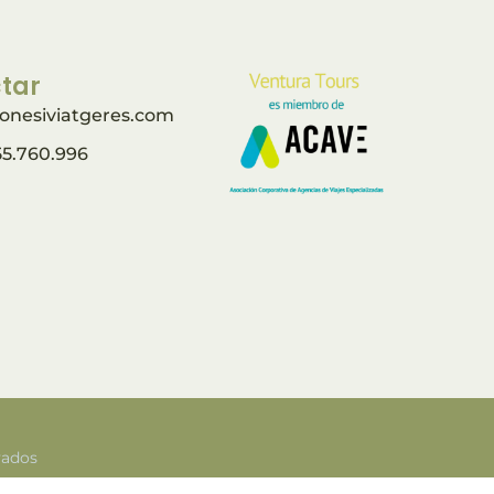
tar
onesiviatgeres.com
55.760.996
vados