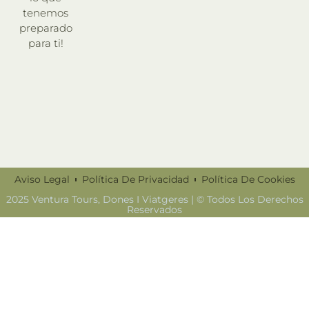
tenemos
preparado
para ti!
Aviso Legal
Política De Privacidad
Política De Cookies
2025 Ventura Tours, Dones I Viatgeres | © Todos Los Derechos
Reservados