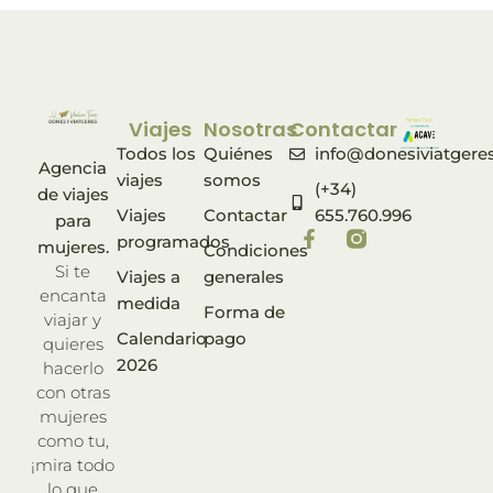
Viajes
Nosotras
Contactar
Todos los
Quiénes
info@donesiviatgere
Agencia
viajes
somos
(+34)
de viajes
Viajes
Contactar
655.760.996
para
programados
mujeres.
Condiciones
Si te
Viajes a
generales
encanta
medida
Forma de
viajar y
Calendario
pago
quieres
2026
hacerlo
con otras
mujeres
como tu,
¡mira todo
lo que