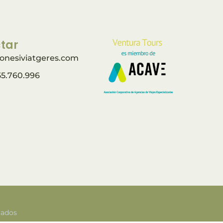
tar
onesiviatgeres.com
55.760.996
vados