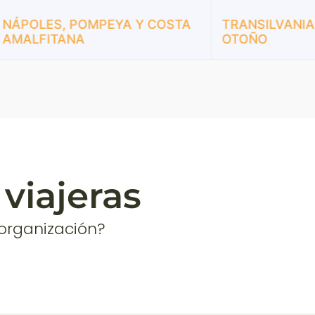
Y COSTA
TRANSILVANIA UN CUENTO DE
M
OTOÑO
A
E
viajeras
 organización?