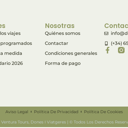
es
Nosotras
Contac
los viajes
Quiénes somos
info@d
s programados
Contactar
(+34) 6
s a medida
Condiciones generales
dario 2026
Forma de pago
Aviso Legal
Política De Privacidad
Política De Cookies
 Ventura Tours, Dones I Viatgeres | © Todos Los Derechos Reser