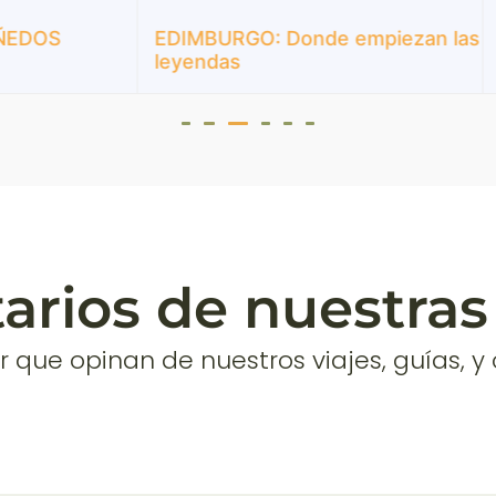
URGO: Donde empiezan las
NÁPOLES, POMPEYA 
das
AMALFITANA
rios de nuestras 
r que opinan de nuestros viajes, guías, y